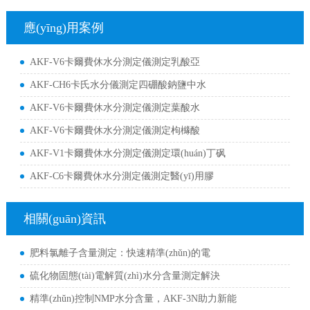
應(yīng)用案例
AKF-V6卡爾費休水分測定儀測定乳酸亞
AKF-CH6卡氏水分儀測定四硼酸鈉鹽中水
AKF-V6卡爾費休水分測定儀測定葉酸水
AKF-V6卡爾費休水分測定儀測定枸櫞酸
AKF-V1卡爾費休水分測定儀測定環(huán)丁砜
AKF-C6卡爾費休水分測定儀測定醫(yī)用膠
相關(guān)資訊
肥料氯離子含量測定：快速精準(zhǔn)的電
硫化物固態(tài)電解質(zhì)水分含量測定解決
精準(zhǔn)控制NMP水分含量，AKF-3N助力新能