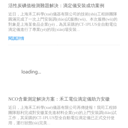
活性炭碘值檢測難題解決：滴定儀安裝成功案例
近日，上海禾工科學(xué)儀器有限公司的技術(shù)工程師團隊
圓滿完成了一次上門安裝調(diào)試服務(wù)。本次服務(wù)的
對象是上海某食品企業(yè)，為其采購的CT-1PLUS全自動電位
滴定儀進行了專業(yè)的現(xiàn)場安裝...
閱讀詳情
NCO含量測定解決方案：禾工電位滴定儀助力安徽
近日，上海禾工科學(xué)儀器有限公司再傳捷報！我司工程師
團隊順利完成對安徽某先進材料企業(yè)的上門安裝調(diào)試
工作，其采購的CT-1PLUS型全自動電位滴定儀已正式交付使
用，運行狀態(tài)完美...