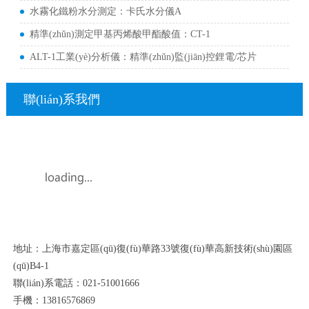
水霧化鐵粉水分測定：卡氏水分儀A
精準(zhǔn)測定甲基丙烯酸甲酯酸值：CT-1
ALT-1工業(yè)分析儀：精準(zhǔn)監(jiān)控鋰電/芯片
聯(lián)系我們
地址：上海市嘉定區(qū)復(fù)華路33號復(fù)華高新技術(shù)園區
(qū)B4-1
聯(lián)系電話：021-51001666
手機：13816576869